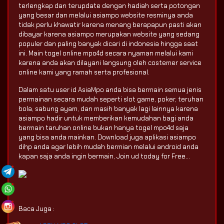
terlengkap dan terupdate dengan hadiah serta potongan
yang besar dan melalui asiampo website resminya anda
tidak perlu khawatir karena menang berapapun pasti akan
dibayar karena asiampo merupakan website yang sedang
populer dan paling banyak dicari di indonesia hingga saat
ini. Main togel online mpo4d secara nyaman melalui kami
karena anda akan dilayani langsung oleh costemer service
online kami yang ramah serta profesional.
Dalam satu user id AsiaMpo anda bisa bermain semua jenis
permainan secara mudah seperti slot game, poker, teruhan
bola, sabung ayam, dan masih banyak lagi lainnya karena
asiampo hadir untuk memberikan kemudahan bagi anda
bermain taruhan online bukan hanya togel mpo4d saja
yang bisa anda mainkan. Download juga aplikasi asiampo
dihp anda agar lebih mudah bermian melalui android anda
kapan saja anda ingin bermain, Join ud today for Free...
Baca Juga :