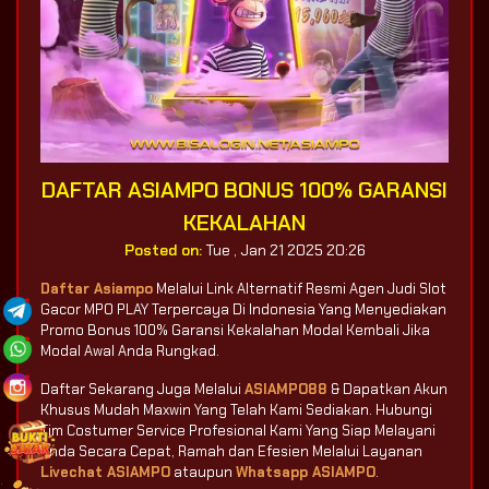
DAFTAR ASIAMPO BONUS 100% GARANSI
KEKALAHAN
Posted on:
Tue , Jan 21 2025 20:26
Daftar Asiampo
Melalui Link Alternatif Resmi Agen Judi Slot
Gacor MPO PLAY Terpercaya Di Indonesia Yang Menyediakan
Promo Bonus 100% Garansi Kekalahan Modal Kembali Jika
Modal Awal Anda Rungkad.
Daftar Sekarang Juga Melalui
ASIAMPO88
& Dapatkan Akun
Khusus Mudah Maxwin Yang Telah Kami Sediakan. Hubungi
Tim Costumer Service Profesional Kami Yang Siap Melayani
Anda Secara Cepat, Ramah dan Efesien Melalui Layanan
Livechat ASIAMPO
ataupun
Whatsapp ASIAMPO
.