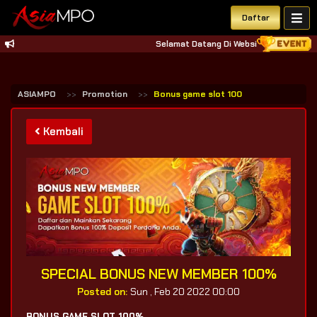
Daftar
Selamat Datang Di Website Asiampo Pl
ASIAMPO
Promotion
Bonus game slot 100
Kembali
SPECIAL BONUS NEW MEMBER 100%
Posted on:
Sun , Feb 20 2022 00:00
BONUS GAME SLOT 100%