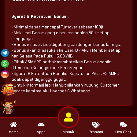
Syarat & Ketentuan Bonus :
• Minimal dapat mencapai Turnover sebesar 100jt.
• Maksimal Bonus yang diberikan adalah 50jt setiap
minggunya.
• Bonus ini tidak bisa digabungkan dengan bonus lainnya.
• Bonus akan dimasukan ke User ID / Akun Member setiap
hari Selasa Pada Pukul 15.00 WIB.
• Pihak ASIAMPO berhak membatalkan Bonus apabila
ditemukan Kejanggalan / Kecurangan.
• Syarat & Ketentuan Berlaku, Keputusan Pihak ASIAMPO
tidak dapat diganggu gugat.
• Untuk informasi lebih lanjut silahkan hubungi Customer
Service kami melalui Livechat & Whatsapp.
Home
Apps
Masuk
Promosi
Live Chat