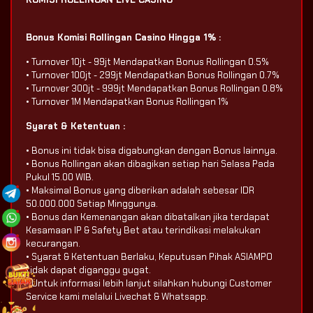
Bonus Komisi Rollingan Casino Hingga 1% :
• Turnover 10jt - 99jt Mendapatkan Bonus Rollingan 0.5%
• Turnover 100jt - 299jt Mendapatkan Bonus Rollingan 0.7%
• Turnover 300jt - 999jt Mendapatkan Bonus Rollingan 0.8%
• Turnover 1M Mendapatkan Bonus Rollingan 1%
Syarat & Ketentuan :
• Bonus ini tidak bisa digabungkan dengan Bonus lainnya.
• Bonus Rollingan akan dibagikan setiap hari Selasa Pada
Pukul 15.00 WIB.
• Maksimal Bonus yang diberikan adalah sebesar IDR
50.000.000 Setiap Minggunya.
• Bonus dan Kemenangan akan dibatalkan jika terdapat
Kesamaan IP & Safety Bet atau terindikasi melakukan
kecurangan.
• Syarat & Ketentuan Berlaku, Keputusan Pihak ASIAMPO
tidak dapat diganggu gugat.
• Untuk informasi lebih lanjut silahkan hubungi Customer
Service kami melalui Livechat & Whatsapp.