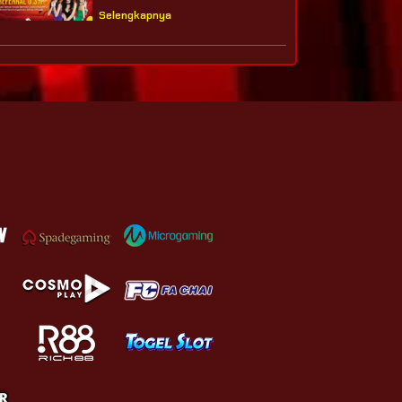
Selengkapnya