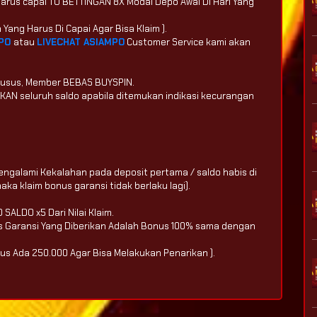
arus capai TO BETTINGAN 8X Modal Depo Awal Di Hari Yang
 Yang Harus Di Capai Agar Bisa Klaim ).
PO
atau
LIVECHAT ASIAMPO
Customer Service kami akan
khusus, Member BEBAS BUYSPIN.
N seluruh saldo apabila ditemukan indikasi kecurangan
mengalami Kekalahan pada deposit pertama / saldo habis di
ka klaim bonus garansi tidak berlaku lagi).
SALDO x5 Dari Nilai Klaim.
s Garansi Yang Diberikan Adalah Bonus 100% sama dengan
arus Ada 250.000 Agar Bisa Melakukan Penarikan ).