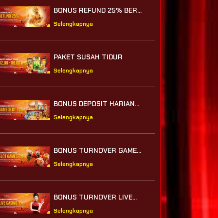
BONUS REFUND 25% BER...
Selengkapnya
PAKET SUSAH TIDUR
Selengkapnya
BONUS DEPOSIT HARIAN...
Selengkapnya
BONUS TURNOVER GAME...
Selengkapnya
BONUS TURNOVER LIVE...
Selengkapnya