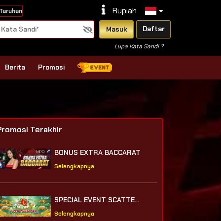
Rupiah
an Game Online MPO PLAY Aman & Terpercaya Jaminan Gampang Withdraw 100
Daftar
Masuk
Lupa Kata Sandi ?
Berita
Promosi
Promosi Terakhir
BONUS EXTRA BACCARAT
Selengkapnya
SPECIAL EVENT SCATTE...
Selengkapnya