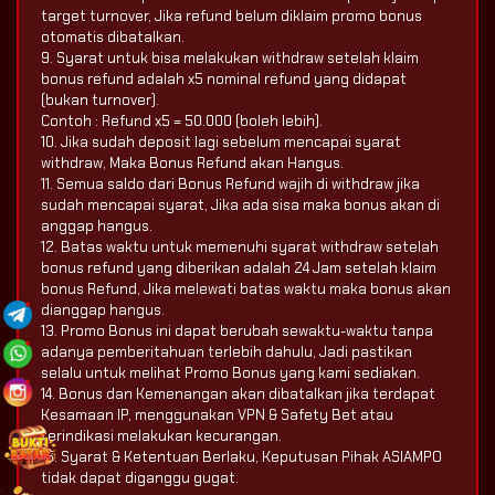
target turnover, Jika refund belum diklaim promo bonus
otomatis dibatalkan.
9. Syarat untuk bisa melakukan withdraw setelah klaim
bonus refund adalah x5 nominal refund yang didapat
(bukan turnover).
Contoh : Refund x5 = 50.000 (boleh lebih).
10. Jika sudah deposit lagi sebelum mencapai syarat
withdraw, Maka Bonus Refund akan Hangus.
11. Semua saldo dari Bonus Refund wajih di withdraw jika
sudah mencapai syarat, Jika ada sisa maka bonus akan di
anggap hangus.
12. Batas waktu untuk memenuhi syarat withdraw setelah
bonus refund yang diberikan adalah 24 Jam setelah klaim
bonus Refund, Jika melewati batas waktu maka bonus akan
dianggap hangus.
13. Promo Bonus ini dapat berubah sewaktu-waktu tanpa
adanya pemberitahuan terlebih dahulu, Jadi pastikan
selalu untuk melihat Promo Bonus yang kami sediakan.
14. Bonus dan Kemenangan akan dibatalkan jika terdapat
Kesamaan IP, menggunakan VPN & Safety Bet atau
terindikasi melakukan kecurangan.
15. Syarat & Ketentuan Berlaku, Keputusan Pihak ASIAMPO
tidak dapat diganggu gugat.