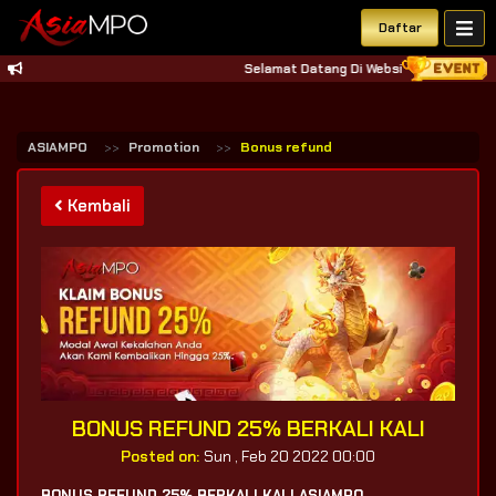
Daftar
Selamat Datang Di Website Asiampo Pl
ASIAMPO
Promotion
Bonus refund
Kembali
BONUS REFUND 25% BERKALI KALI
Posted on:
Sun , Feb 20 2022 00:00
BONUS REFUND 25% BERKALI KALI ASIAMPO