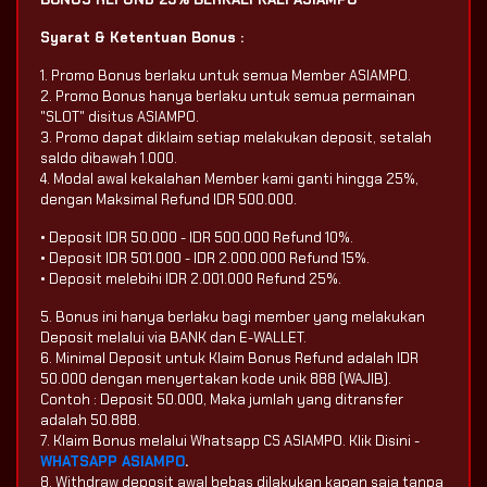
Syarat & Ketentuan Bonus :
1. Promo Bonus berlaku untuk semua Member ASIAMPO.
2. Promo Bonus hanya berlaku untuk semua permainan
"SLOT" disitus ASIAMPO.
3. Promo dapat diklaim setiap melakukan deposit, setalah
saldo dibawah 1.000.
4. Modal awal kekalahan Member kami ganti hingga 25%,
dengan Maksimal Refund IDR 500.000.
• Deposit IDR 50.000 - IDR 500.000 Refund 10%.
• Deposit IDR 501.000 - IDR 2.000.000 Refund 15%.
• Deposit melebihi IDR 2.001.000 Refund 25%.
5. Bonus ini hanya berlaku bagi member yang melakukan
Deposit melalui via BANK dan E-WALLET.
6. Minimal Deposit untuk Klaim Bonus Refund adalah IDR
50.000 dengan menyertakan kode unik 888 (WAJIB).
Contoh : Deposit 50.000, Maka jumlah yang ditransfer
adalah 50.888.
7. Klaim Bonus melalui Whatsapp CS ASIAMPO. Klik Disini -
WHATSAPP ASIAMPO
.
8. Withdraw deposit awal bebas dilakukan kapan saja tanpa